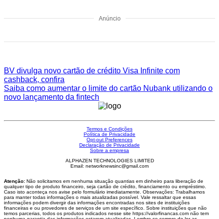
Anúncio
BV divulga novo cartão de crédito Visa Infinite com
cashback, confira
Saiba como aumentar o limite do cartão Nubank utilizando o
novo lançamento da fintech
Termos e Condições
Política de Privacidade
Opt-out Preferences
Declaração de Privacidade
Sobre a empresa
ALPHAZEN TECHNOLOGIES LIMITED
Email: networknewsinc@gmail.com
Atenção:
Não solicitamos em nenhuma situação quantias em dinheiro para liberação de
qualquer tipo de produto financeiro, seja cartão de crédito, financiamento ou empréstimo.
Caso isto aconteça nos avise pelo formulário imediatamente. Observações: Trabalhamos
para manter todas informações o mais atualizadas possível. Vale ressaltar que essas
informações podem divergir das informações encontradas nos sites de instituições
financeiras e ou provedores de serviços de um site específico. Sobre instituições que não
temos parcerias, todos os produtos indicados nesse site https://valorfinancas.com não tem
nenhuma garantia das informações estarem atualizadas. Lembre-se sempre de ler as