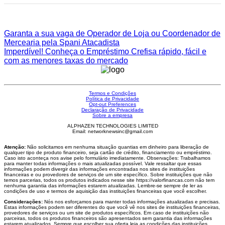
Garanta a sua vaga de Operador de Loja ou Coordenador de
Mercearia pela Spani Atacadista
Imperdível! Conheça o Empréstimo Crefisa rápido, fácil e
com as menores taxas do mercado
Termos e Condições
Política de Privacidade
Opt-out Preferences
Declaração de Privacidade
Sobre a empresa
ALPHAZEN TECHNOLOGIES LIMITED
Email: networknewsinc@gmail.com
Atenção:
Não solicitamos em nenhuma situação quantias em dinheiro para liberação de
qualquer tipo de produto financeiro, seja cartão de crédito, financiamento ou empréstimo.
Caso isto aconteça nos avise pelo formulário imediatamente. Observações: Trabalhamos
para manter todas informações o mais atualizadas possível. Vale ressaltar que essas
informações podem divergir das informações encontradas nos sites de instituições
financeiras e ou provedores de serviços de um site específico. Sobre instituições que não
temos parcerias, todos os produtos indicados nesse site https://valorfinancas.com não tem
nenhuma garantia das informações estarem atualizadas. Lembre-se sempre de ler as
condições de uso e termos de aquisição das instituições financeiras que você escolher.
Considerações:
Nós nos esforçamos para manter todas informações atualizadas e precisas.
Estas informações podem ser diferentes do que você vê nos sites de instituições financeiras,
provedores de serviços ou um site de produtos específicos. Em caso de instituições não
parceiras, todos os produtos financeiros são apresentados sem garantia das informações
estarem atualizados. Sempre que escolher sua oferta leia as condições das instituições