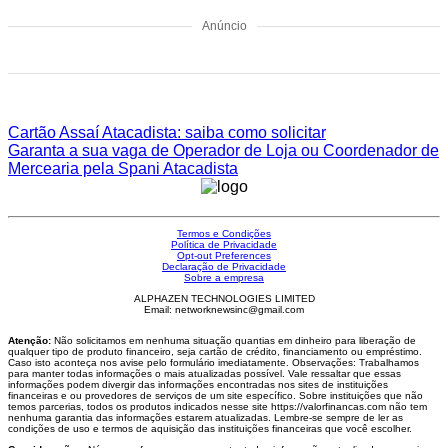
Anúncio
Cartão Assaí Atacadista: saiba como solicitar
Garanta a sua vaga de Operador de Loja ou Coordenador de
Mercearia pela Spani Atacadista
Termos e Condições
Política de Privacidade
Opt-out Preferences
Declaração de Privacidade
Sobre a empresa
ALPHAZEN TECHNOLOGIES LIMITED
Email: networknewsinc@gmail.com
Atenção:
Não solicitamos em nenhuma situação quantias em dinheiro para liberação de
qualquer tipo de produto financeiro, seja cartão de crédito, financiamento ou empréstimo.
Caso isto aconteça nos avise pelo formulário imediatamente. Observações: Trabalhamos
para manter todas informações o mais atualizadas possível. Vale ressaltar que essas
informações podem divergir das informações encontradas nos sites de instituições
financeiras e ou provedores de serviços de um site específico. Sobre instituições que não
temos parcerias, todos os produtos indicados nesse site https://valorfinancas.com não tem
nenhuma garantia das informações estarem atualizadas. Lembre-se sempre de ler as
condições de uso e termos de aquisição das instituições financeiras que você escolher.