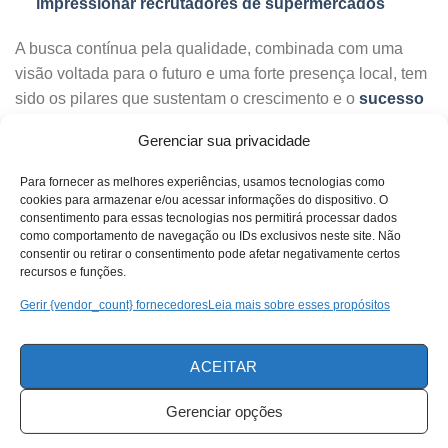
impressionar recrutadores de supermercados
A busca contínua pela qualidade, combinada com uma
visão voltada para o futuro e uma forte presença local, tem
sido os pilares que sustentam o crescimento e o
sucesso
da Mercadona
tanto em Espanha como em Portugal. Além
Gerenciar sua privacidade
disso, a Mercadona vê seus clientes como sendo o farol do
seu negócio, onde a visão da empresa é conseguir uma
Para fornecer as melhores experiências, usamos tecnologias como
cadeia sustentável que as pessoas queiram que exista e
cookies para armazenar e/ou acessar informações do dispositivo. O
consentimento para essas tecnologias nos permitirá processar dados
sintam orgulho nela. Já imaginou fazer parte de um time
como comportamento de navegação ou IDs exclusivos neste site. Não
assim? Principalmente se você já for um cliente
consentir ou retirar o consentimento pode afetar negativamente certos
recursos e funções.
Mercadona, você já é valorizado e respeitado desde já.
Gerir {vendor_count} fornecedores
Leia mais sobre esses propósitos
Sobre as vagas de emprego oferecidas
A Mercadona está constantemente à procura de
ACEITAR
profissionais dedicados e qualificados para integrar a sua
equipe em diversas regiões do país. Uma das posições em
Gerenciar opções
alta demanda é a de Médico do Trabalho, na qual é