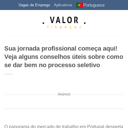
Skip
Portuguese
Vagas de Emprego
Aplicativos
▼
to
content
Sua jornada profissional começa aqui!
Veja alguns conselhos úteis sobre como
se dar bem no processo seletivo
Anúncio
O panorama do mercado de trabalho em Portugal desperta