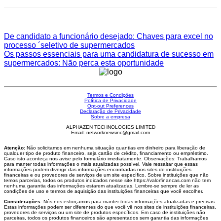
De candidato a funcionário desejado: Chaves para excel no
processo ´seletivo de supermercados
Os passos essenciais para uma candidatura de sucesso em
supermercados: Não perca esta oportunidade
Termos e Condições
Política de Privacidade
Opt-out Preferences
Declaração de Privacidade
Sobre a empresa
ALPHAZEN TECHNOLOGIES LIMITED
Email: networknewsinc@gmail.com
Atenção:
Não solicitamos em nenhuma situação quantias em dinheiro para liberação de
qualquer tipo de produto financeiro, seja cartão de crédito, financiamento ou empréstimo.
Caso isto aconteça nos avise pelo formulário imediatamente. Observações: Trabalhamos
para manter todas informações o mais atualizadas possível. Vale ressaltar que essas
informações podem divergir das informações encontradas nos sites de instituições
financeiras e ou provedores de serviços de um site específico. Sobre instituições que não
temos parcerias, todos os produtos indicados nesse site https://valorfinancas.com não tem
nenhuma garantia das informações estarem atualizadas. Lembre-se sempre de ler as
condições de uso e termos de aquisição das instituições financeiras que você escolher.
Considerações:
Nós nos esforçamos para manter todas informações atualizadas e precisas.
Estas informações podem ser diferentes do que você vê nos sites de instituições financeiras,
provedores de serviços ou um site de produtos específicos. Em caso de instituições não
parceiras, todos os produtos financeiros são apresentados sem garantia das informações