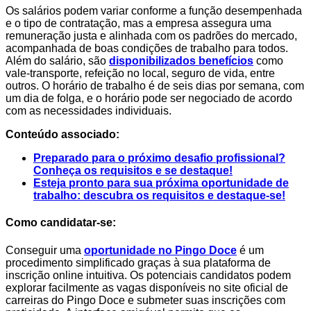
Os salários podem variar conforme a função desempenhada
e o tipo de contratação, mas a empresa assegura uma
remuneração justa e alinhada com os padrões do mercado,
acompanhada de boas condições de trabalho para todos.
Além do salário, são
disponibilizados benefícios
como
vale-transporte, refeição no local, seguro de vida, entre
outros. O horário de trabalho é de seis dias por semana, com
um dia de folga, e o horário pode ser negociado de acordo
com as necessidades individuais.
Conteúdo associado:
Preparado para o próximo desafio profissional?
Conheça os requisitos e se destaque!
Esteja pronto para sua próxima oportunidade de
trabalho: descubra os requisitos e destaque-se!
Como candidatar-se:
Conseguir uma
oportunidade no Pingo Doce
é um
procedimento simplificado graças à sua plataforma de
inscrição online intuitiva. Os potenciais candidatos podem
explorar facilmente as vagas disponíveis no site oficial de
carreiras do Pingo Doce e submeter suas inscrições com