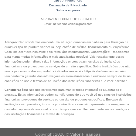
Opt-out Preferences
Declaração de Privacidade
Sobre a empresa
ALPHAZEN TECHNOLOGIES LIMITED
Email: networknewsinc@gmail.com
Atenção:
Não solicitamos em nenhuma situação quantias em dinheiro para liberação de
qualquer tipo de produto financeiro, seja cartão de crédito, financiamento ou empréstimo.
Caso isto aconteça nos avise pelo formulário imediatamente. Observações: Trabalhamos
para manter todas informações o mais atualizadas possível. Vale ressaltar que essas
informações podem divergir das informações encontradas nos sites de instituições
financeiras e ou provedores de serviços de um site específico. Sobre instituições que não
temos parcerias, todos os produtos indicados nesse site https://valorfinancas.com não
tem nenhuma garantia das informações estarem atualizadas. Lembre-se sempre de ler as
condições de uso e termos de aquisição das instituições financeiras que você escolher.
Considerações:
Nós nos esforçamos para manter todas informações atualizadas e
precisas. Estas informações podem ser diferentes do que você vê nos sites de instituições
financeiras, provedores de serviços ou um site de produtos específicos. Em caso de
instituições não parceiras, todos os produtos financeiros são apresentados sem garantia
das informações estarem atualizados. Sempre que escolher sua oferta leia as condições
das instituições financeiras e termos de aquisição.
Copyright 2026 ©
Valor Finanças