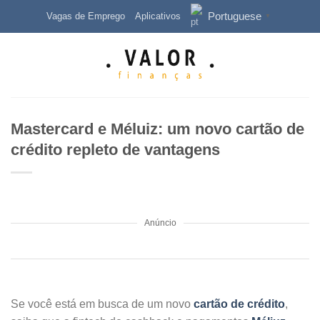
Skip
Portuguese
Vagas de Emprego
Aplicativos
▼
to
content
Mastercard e Méluiz: um novo cartão de
crédito repleto de vantagens
Anúncio
Se você está em busca de um novo
cartão de crédito
,