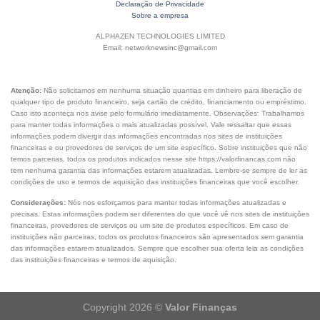
Declaração de Privacidade
Sobre a empresa
ALPHAZEN TECHNOLOGIES LIMITED
Email: networknewsinc@gmail.com
Atenção:
Não solicitamos em nenhuma situação quantias em dinheiro para liberação de
qualquer tipo de produto financeiro, seja cartão de crédito, financiamento ou empréstimo.
Caso isto aconteça nos avise pelo formulário imediatamente. Observações: Trabalhamos
para manter todas informações o mais atualizadas possível. Vale ressaltar que essas
informações podem divergir das informações encontradas nos sites de instituições
financeiras e ou provedores de serviços de um site específico. Sobre instituições que não
temos parcerias, todos os produtos indicados nesse site https://valorfinancas.com não
tem nenhuma garantia das informações estarem atualizadas. Lembre-se sempre de ler as
condições de uso e termos de aquisição das instituições financeiras que você escolher.
Considerações:
Nós nos esforçamos para manter todas informações atualizadas e
precisas. Estas informações podem ser diferentes do que você vê nos sites de instituições
financeiras, provedores de serviços ou um site de produtos específicos. Em caso de
instituições não parceiras, todos os produtos financeiros são apresentados sem garantia
das informações estarem atualizados. Sempre que escolher sua oferta leia as condições
das instituições financeiras e termos de aquisição.
Copyright 2026 ©
Valor Finanças