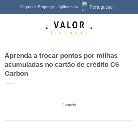
Skip
Portuguese
Vagas de Emprego
Aplicativos
▼
to
content
Aprenda a trocar pontos por milhas
acumuladas no cartão de crédito C6
Carbon
Anúncio