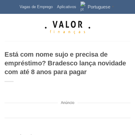
Skip
Portuguese
Vagas de Emprego
Aplicativos
▼
to
content
Está com nome sujo e precisa de
empréstimo? Bradesco lança novidade
com até 8 anos para pagar
Anúncio