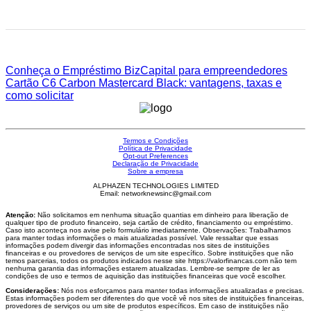
Conheça o Empréstimo BizCapital para empreendedores
Cartão C6 Carbon Mastercard Black: vantagens, taxas e
como solicitar
Termos e Condições
Política de Privacidade
Opt-out Preferences
Declaração de Privacidade
Sobre a empresa
ALPHAZEN TECHNOLOGIES LIMITED
Email: networknewsinc@gmail.com
Atenção:
Não solicitamos em nenhuma situação quantias em dinheiro para liberação de
qualquer tipo de produto financeiro, seja cartão de crédito, financiamento ou empréstimo.
Caso isto aconteça nos avise pelo formulário imediatamente. Observações: Trabalhamos
para manter todas informações o mais atualizadas possível. Vale ressaltar que essas
informações podem divergir das informações encontradas nos sites de instituições
financeiras e ou provedores de serviços de um site específico. Sobre instituições que não
temos parcerias, todos os produtos indicados nesse site https://valorfinancas.com não tem
nenhuma garantia das informações estarem atualizadas. Lembre-se sempre de ler as
condições de uso e termos de aquisição das instituições financeiras que você escolher.
Considerações:
Nós nos esforçamos para manter todas informações atualizadas e precisas.
Estas informações podem ser diferentes do que você vê nos sites de instituições financeiras,
provedores de serviços ou um site de produtos específicos. Em caso de instituições não