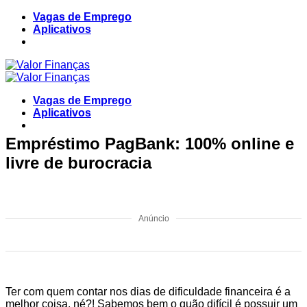
Skip
Vagas de Emprego
to
Aplicativos
content
Vagas de Emprego
Aplicativos
Empréstimo PagBank: 100% online e
livre de burocracia
Anúncio
Ter com quem contar nos dias de dificuldade financeira é a
melhor coisa, né?! Sabemos bem o quão difícil é possuir um