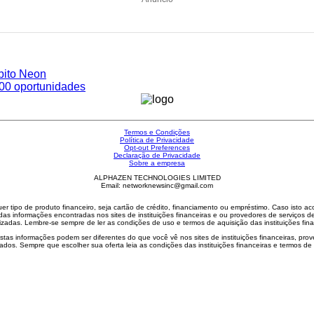
bito Neon
00 oportunidades
Termos e Condições
Política de Privacidade
Opt-out Preferences
Declaração de Privacidade
Sobre a empresa
ALPHAZEN TECHNOLOGIES LIMITED
Email: networknewsinc@gmail.com
r tipo de produto financeiro, seja cartão de crédito, financiamento ou empréstimo. Caso isto 
das informações encontradas nos sites de instituições financeiras e ou provedores de serviços de
zadas. Lembre-se sempre de ler as condições de uso e termos de aquisição das instituições fina
as informações podem ser diferentes do que você vê nos sites de instituições financeiras, prove
dos. Sempre que escolher sua oferta leia as condições das instituições financeiras e termos de 