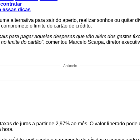
 contratar
o essas dicas
uma alternativa para sair do aperto, realizar sonhos ou quitar 
ompromete o limite do cartão de crédito.
is para pagar aquelas despesas que vão além dos gastos fixos.
o limite do cartão”
, comentou Marcelo Scarpa, diretor executiv
Anúncio
taxas de juros a partir de 2,97% ao mês. O valor liberado pode c
 hora.
o de crédito, unificando o pagamento de dívidas e aumentando 