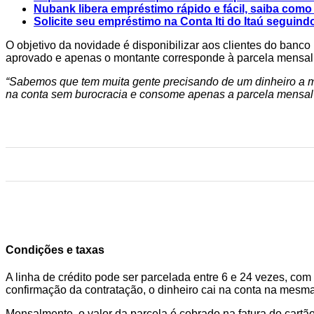
Nubank libera empréstimo rápido e fácil, saiba como
Solicite seu empréstimo na Conta Iti do Itaú seguind
O objetivo da novidade é disponibilizar aos clientes do banco 
aprovado e apenas o montante corresponde à parcela mensal c
“Sabemos que tem muita gente precisando de um dinheiro a ma
na conta sem burocracia e consome apenas a parcela mensal n
Condições e taxas
A linha de crédito pode ser parcelada entre 6 e 24 vezes, com 
confirmação da contratação, o dinheiro cai na conta na mesma
Mensalmente, o valor da parcela é cobrado na fatura do cartã