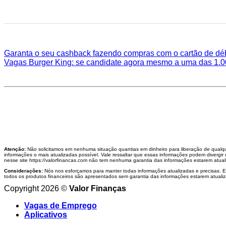
Garanta o seu cashback fazendo compras com o cartão de dé
Vagas Burger King: se candidate agora mesmo a uma das 1.0
Atenção:
Não solicitamos em nenhuma situação quantias em dinheiro para liberação de qualque
informações o mais atualizadas possível. Vale ressaltar que essas informações podem divergir 
nesse site https://valorfinancas.com não tem nenhuma garantia das informações estarem atuali
Considerações:
Nós nos esforçamos para manter todas informações atualizadas e precisas. Est
todos os produtos financeiros são apresentados sem garantia das informações estarem atualiza
Copyright 2026 ©
Valor Finanças
Vagas de Emprego
Aplicativos