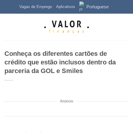
Skip
Portuguese
Vagas de Emprego
Aplicativos
▼
to
content
Conheça os diferentes cartões de
crédito que estão inclusos dentro da
parceria da GOL e Smiles
Anúncio