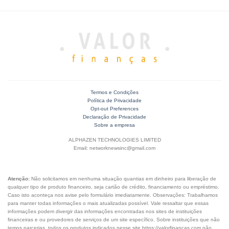
Termos e Condições
Política de Privacidade
Opt-out Preferences
Declaração de Privacidade
Sobre a empresa
ALPHAZEN TECHNOLOGIES LIMITED
Email: networknewsinc@gmail.com
Atenção:
Não solicitamos em nenhuma situação quantias em dinheiro para liberação de
qualquer tipo de produto financeiro, seja cartão de crédito, financiamento ou empréstimo.
Caso isto aconteça nos avise pelo formulário imediatamente. Observações: Trabalhamos
para manter todas informações o mais atualizadas possível. Vale ressaltar que essas
informações podem divergir das informações encontradas nos sites de instituições
financeiras e ou provedores de serviços de um site específico. Sobre instituições que não
temos parcerias, todos os produtos indicados nesse site https://valorfinancas.com não