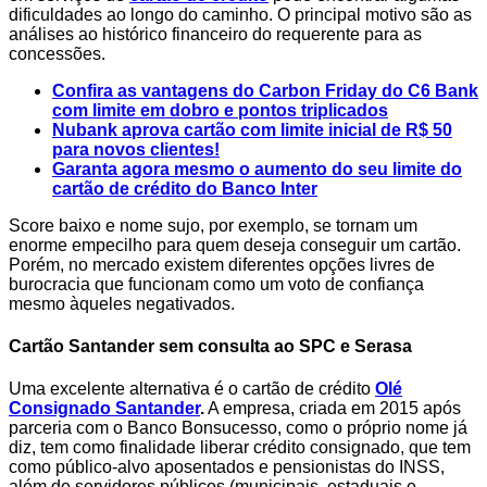
dificuldades ao longo do caminho. O principal motivo são as
análises ao histórico financeiro do requerente para as
concessões.
Confira as vantagens do Carbon Friday do C6 Bank
com limite em dobro e pontos triplicados
Nubank aprova cartão com limite inicial de R$ 50
para novos clientes!
Garanta agora mesmo o aumento do seu limite do
cartão de crédito do Banco Inter
Score baixo e nome sujo, por exemplo, se tornam um
enorme empecilho para quem deseja conseguir um cartão.
Porém, no mercado existem diferentes opções livres de
burocracia que funcionam como um voto de confiança
mesmo àqueles negativados.
Cartão Santander sem consulta ao SPC e Serasa
Uma excelente alternativa é o cartão de crédito
Olé
Consignado Santander
.
A empresa, criada em 2015 após
parceria com o Banco Bonsucesso, como o próprio nome já
diz, tem como finalidade liberar crédito consignado, que tem
como público-alvo aposentados e pensionistas do INSS,
além de servidores públicos (municipais, estaduais e