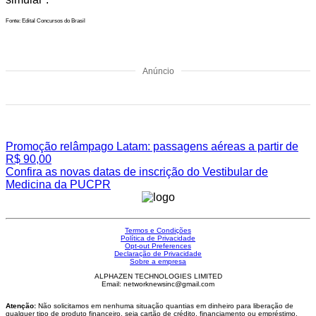
Fonte: Edital Concursos do Brasil
Anúncio
Promoção relâmpago Latam: passagens aéreas a partir de
R$ 90,00
Confira as novas datas de inscrição do Vestibular de
Medicina da PUCPR
Termos e Condições
Política de Privacidade
Opt-out Preferences
Declaração de Privacidade
Sobre a empresa
ALPHAZEN TECHNOLOGIES LIMITED
Email: networknewsinc@gmail.com
Atenção:
Não solicitamos em nenhuma situação quantias em dinheiro para liberação de
qualquer tipo de produto financeiro, seja cartão de crédito, financiamento ou empréstimo.