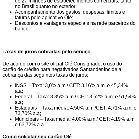
de 27 milhões de estabelecimentos comerciais, tanto
no Brasil quanto no exterior;
Acompanhamento dos gastos, despesas, limites e
faturas pelo aplicativo Olé;
Descontos e vantagens especiais na rede parceiros do
banco.
Taxas de juros cobradas pelo serviço
De acordo com o site oficial Olé Consignado, o uso do
cartão de crédito para negativados Santander incide a
cobrança das seguintes taxas de juros:
INSS – Taxa: 3,0% a.m./ CET: 3,16% a.m. e 45,34%
a.a;
Federal – Taxa: 3,35% a.m./ CET: 3,52% a.m. e 51,54%
a.a;
Estaduais – Taxa média: 4,50% a.m./CET: 4,71% a.m. e
73,70% a.a;
Municipais – Taxa média: 4,00% a.m./ CET: 4,19% a.m.
e 63,72% a.a.
Como solicitar seu cartão Olé