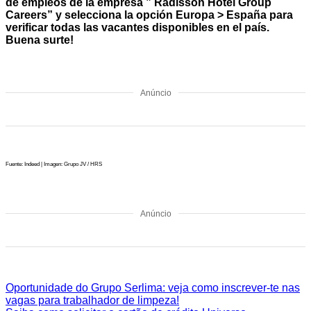
de empleos de la empresa ” Radisson Hotel Group
Careers” y selecciona la opción Europa > España para
verificar todas las vacantes disponibles en el país.
Buena surte!
Anúncio
Fuente: Indeed | Imagen: Grupo JV / HRS
Anúncio
Oportunidade do Grupo Serlima: veja como inscrever-te nas
vagas para trabalhador de limpeza!