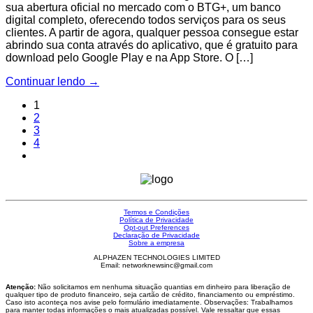
sua abertura oficial no mercado com o BTG+, um banco
digital completo, oferecendo todos serviços para os seus
clientes. A partir de agora, qualquer pessoa consegue estar
abrindo sua conta através do aplicativo, que é gratuito para
download pelo Google Play e na App Store. O […]
Continuar lendo
→
1
2
3
4
Termos e Condições
Política de Privacidade
Opt-out Preferences
Declaração de Privacidade
Sobre a empresa
ALPHAZEN TECHNOLOGIES LIMITED
Email: networknewsinc@gmail.com
Atenção:
Não solicitamos em nenhuma situação quantias em dinheiro para liberação de
qualquer tipo de produto financeiro, seja cartão de crédito, financiamento ou empréstimo.
Caso isto aconteça nos avise pelo formulário imediatamente. Observações: Trabalhamos
para manter todas informações o mais atualizadas possível. Vale ressaltar que essas