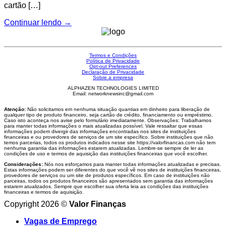
cartão […]
Continuar lendo
→
Termos e Condições
Política de Privacidade
Opt-out Preferences
Declaração de Privacidade
Sobre a empresa
ALPHAZEN TECHNOLOGIES LIMITED
Email: networknewsinc@gmail.com
Atenção:
Não solicitamos em nenhuma situação quantias em dinheiro para liberação de
qualquer tipo de produto financeiro, seja cartão de crédito, financiamento ou empréstimo.
Caso isto aconteça nos avise pelo formulário imediatamente. Observações: Trabalhamos
para manter todas informações o mais atualizadas possível. Vale ressaltar que essas
informações podem divergir das informações encontradas nos sites de instituições
financeiras e ou provedores de serviços de um site específico. Sobre instituições que não
temos parcerias, todos os produtos indicados nesse site https://valorfinancas.com não tem
nenhuma garantia das informações estarem atualizadas. Lembre-se sempre de ler as
condições de uso e termos de aquisição das instituições financeiras que você escolher.
Considerações:
Nós nos esforçamos para manter todas informações atualizadas e precisas.
Estas informações podem ser diferentes do que você vê nos sites de instituições financeiras,
provedores de serviços ou um site de produtos específicos. Em caso de instituições não
parceiras, todos os produtos financeiros são apresentados sem garantia das informações
estarem atualizados. Sempre que escolher sua oferta leia as condições das instituições
financeiras e termos de aquisição.
Copyright 2026 ©
Valor Finanças
Vagas de Emprego