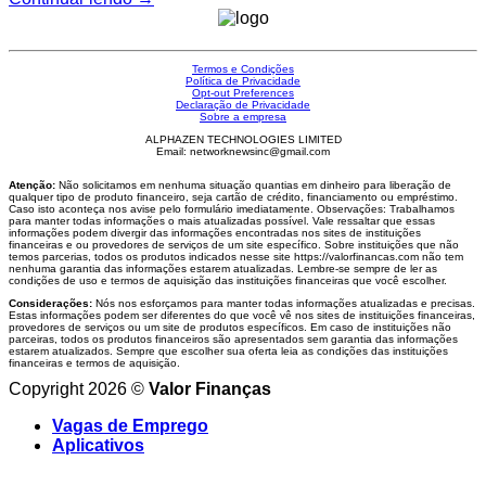
Termos e Condições
Política de Privacidade
Opt-out Preferences
Declaração de Privacidade
Sobre a empresa
ALPHAZEN TECHNOLOGIES LIMITED
Email: networknewsinc@gmail.com
Atenção:
Não solicitamos em nenhuma situação quantias em dinheiro para liberação de
qualquer tipo de produto financeiro, seja cartão de crédito, financiamento ou empréstimo.
Caso isto aconteça nos avise pelo formulário imediatamente. Observações: Trabalhamos
para manter todas informações o mais atualizadas possível. Vale ressaltar que essas
informações podem divergir das informações encontradas nos sites de instituições
financeiras e ou provedores de serviços de um site específico. Sobre instituições que não
temos parcerias, todos os produtos indicados nesse site https://valorfinancas.com não tem
nenhuma garantia das informações estarem atualizadas. Lembre-se sempre de ler as
condições de uso e termos de aquisição das instituições financeiras que você escolher.
Considerações:
Nós nos esforçamos para manter todas informações atualizadas e precisas.
Estas informações podem ser diferentes do que você vê nos sites de instituições financeiras,
provedores de serviços ou um site de produtos específicos. Em caso de instituições não
parceiras, todos os produtos financeiros são apresentados sem garantia das informações
estarem atualizados. Sempre que escolher sua oferta leia as condições das instituições
financeiras e termos de aquisição.
Copyright 2026 ©
Valor Finanças
Vagas de Emprego
Aplicativos