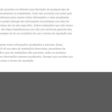
o quantias em dinheiro para liberação de qualquer tipo de
financiamento ou empréstimo. Caso isto aconteça nos avise pelo
balhamos para manter todas informações o mais atualizadas
ões podem divergir das informações encontradas nos sites de
erviços de um site específico. Sobre instituições que não temos
e site https://valorfinancas.com não tem nenhuma garantia das
 sempre de ler as condições de uso e termos de aquisição das
nter todas informações atualizadas e precisas. Estas
 vê nos sites de instituições financeiras, provedores de
 Em caso de instituições não parceiras, todos os produtos
das informações estarem atualizados. Sempre que escolher sua
nceiras e termos de aquisição.