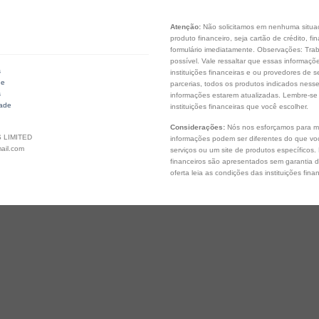
Atenção:
Não solicitamos em nenhuma situaçã
produto financeiro, seja cartão de crédito, 
formulário imediatamente. Observações: Tra
possível. Vale ressaltar que essas informaç
s
instituições financeiras e ou provedores de s
de
parcerias, todos os produtos indicados ness
s
informações estarem atualizadas. Lembre-se
dade
instituições financeiras que você escolher.
Considerações:
Nós nos esforçamos para ma
 LIMITED
informações podem ser diferentes do que você
ail.com
serviços ou um site de produtos específicos.
financeiros são apresentados sem garantia 
oferta leia as condições das instituições fina