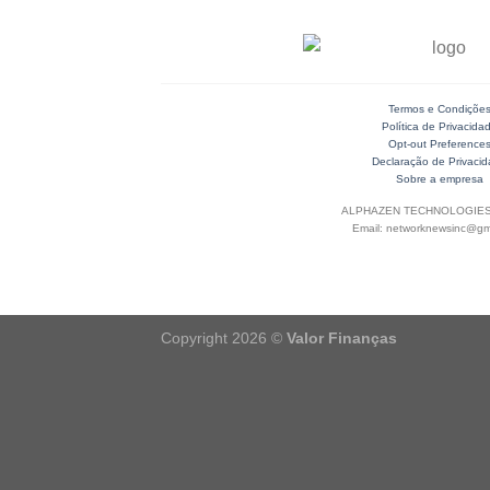
Termos e Condiçõe
Política de Privacida
Opt-out Preference
Declaração de Privaci
Sobre a empresa
ALPHAZEN TECHNOLOGIES
Email: networknewsinc@gm
Copyright 2026 ©
Valor Finanças