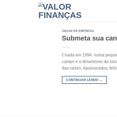
Skip
to
content
VAGAS DE EMPREGO
Submeta sua cand
Criada em 1994, numa pequena 
campo e o dinamismo da zona 
das raízes. Apaixonados, fel
CONTINUAR LENDO
→