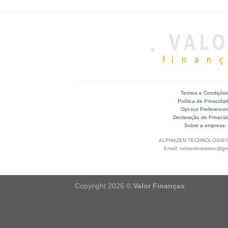
Termos e Condiçõe
Política de Privacida
Opt-out Preference
Declaração de Privaci
Sobre a empresa
ALPHAZEN TECHNOLOGIES
Email: networknewsinc@gm
Copyright 2026 ©
Valor Finanças