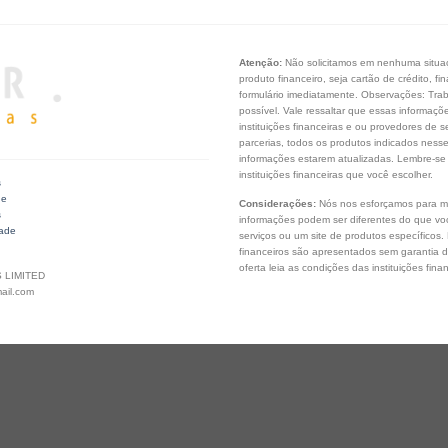
Atenção:
Não solicitamos em nenhuma situaçã
produto financeiro, seja cartão de crédito, 
formulário imediatamente. Observações: Tra
possível. Vale ressaltar que essas informaç
instituições financeiras e ou provedores de s
parcerias, todos os produtos indicados ness
informações estarem atualizadas. Lembre-se
instituições financeiras que você escolher.
s
de
Considerações:
Nós nos esforçamos para ma
s
informações podem ser diferentes do que você
dade
serviços ou um site de produtos específicos.
financeiros são apresentados sem garantia 
oferta leia as condições das instituições fina
 LIMITED
ail.com