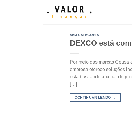
Skip
to
content
SEM CATEGORIA
DEXCO está com o
Por meio das marcas Ceusa e P
empresa oferece soluções ino
está buscando auxiliar de pr
[…]
CONTINUAR LENDO
→