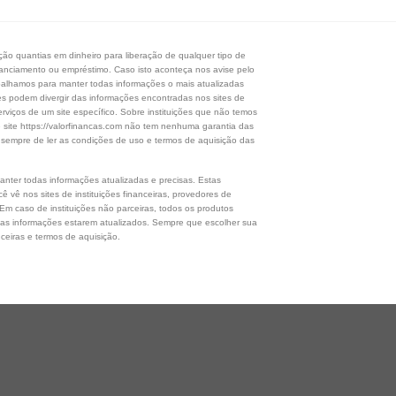
o quantias em dinheiro para liberação de qualquer tipo de
financiamento ou empréstimo. Caso isto aconteça nos avise pelo
balhamos para manter todas informações o mais atualizadas
ões podem divergir das informações encontradas nos sites de
erviços de um site específico. Sobre instituições que não temos
e site https://valorfinancas.com não tem nenhuma garantia das
 sempre de ler as condições de uso e termos de aquisição das
nter todas informações atualizadas e precisas. Estas
 vê nos sites de instituições financeiras, provedores de
 Em caso de instituições não parceiras, todos os produtos
das informações estarem atualizados. Sempre que escolher sua
nceiras e termos de aquisição.