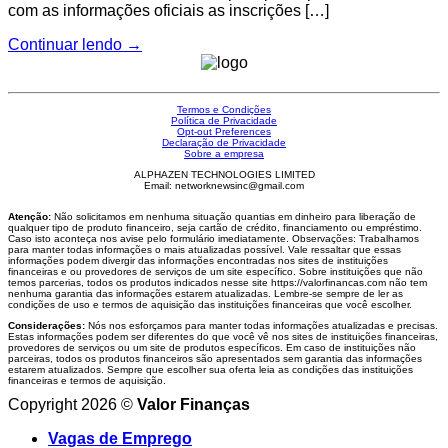
com as informações oficiais as inscrições […]
Continuar lendo
→
Termos e Condições
Política de Privacidade
Opt-out Preferences
Declaração de Privacidade
Sobre a empresa
ALPHAZEN TECHNOLOGIES LIMITED
Email: networknewsinc@gmail.com
Atenção:
Não solicitamos em nenhuma situação quantias em dinheiro para liberação de
qualquer tipo de produto financeiro, seja cartão de crédito, financiamento ou empréstimo.
Caso isto aconteça nos avise pelo formulário imediatamente. Observações: Trabalhamos
para manter todas informações o mais atualizadas possível. Vale ressaltar que essas
informações podem divergir das informações encontradas nos sites de instituições
financeiras e ou provedores de serviços de um site específico. Sobre instituições que não
temos parcerias, todos os produtos indicados nesse site https://valorfinancas.com não tem
nenhuma garantia das informações estarem atualizadas. Lembre-se sempre de ler as
condições de uso e termos de aquisição das instituições financeiras que você escolher.
Considerações:
Nós nos esforçamos para manter todas informações atualizadas e precisas.
Estas informações podem ser diferentes do que você vê nos sites de instituições financeiras,
provedores de serviços ou um site de produtos específicos. Em caso de instituições não
parceiras, todos os produtos financeiros são apresentados sem garantia das informações
estarem atualizados. Sempre que escolher sua oferta leia as condições das instituições
financeiras e termos de aquisição.
Copyright 2026 ©
Valor Finanças
Vagas de Emprego