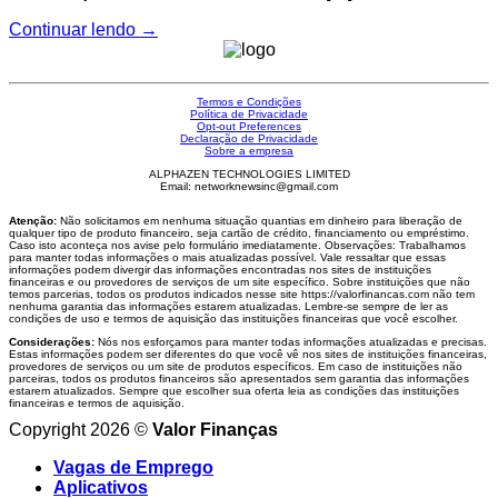
Continuar lendo
→
Termos e Condições
Política de Privacidade
Opt-out Preferences
Declaração de Privacidade
Sobre a empresa
ALPHAZEN TECHNOLOGIES LIMITED
Email: networknewsinc@gmail.com
Atenção:
Não solicitamos em nenhuma situação quantias em dinheiro para liberação de
qualquer tipo de produto financeiro, seja cartão de crédito, financiamento ou empréstimo.
Caso isto aconteça nos avise pelo formulário imediatamente. Observações: Trabalhamos
para manter todas informações o mais atualizadas possível. Vale ressaltar que essas
informações podem divergir das informações encontradas nos sites de instituições
financeiras e ou provedores de serviços de um site específico. Sobre instituições que não
temos parcerias, todos os produtos indicados nesse site https://valorfinancas.com não tem
nenhuma garantia das informações estarem atualizadas. Lembre-se sempre de ler as
condições de uso e termos de aquisição das instituições financeiras que você escolher.
Considerações:
Nós nos esforçamos para manter todas informações atualizadas e precisas.
Estas informações podem ser diferentes do que você vê nos sites de instituições financeiras,
provedores de serviços ou um site de produtos específicos. Em caso de instituições não
parceiras, todos os produtos financeiros são apresentados sem garantia das informações
estarem atualizados. Sempre que escolher sua oferta leia as condições das instituições
financeiras e termos de aquisição.
Copyright 2026 ©
Valor Finanças
Vagas de Emprego
Aplicativos