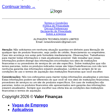
Continuar lendo
→
Termos e Condições
Política de Privacidade
Opt-out Preferences
Declaração de Privacidade
Sobre a empresa
ALPHAZEN TECHNOLOGIES LIMITED
Email: networknewsinc@gmail.com
Atenção:
Não solicitamos em nenhuma situação quantias em dinheiro para liberação de
qualquer tipo de produto financeiro, seja cartão de crédito, financiamento ou empréstimo.
Caso isto aconteça nos avise pelo formulário imediatamente. Observações: Trabalhamos
para manter todas informações o mais atualizadas possível. Vale ressaltar que essas
informações podem divergir das informações encontradas nos sites de instituições
financeiras e ou provedores de serviços de um site específico. Sobre instituições que não
temos parcerias, todos os produtos indicados nesse site https://valorfinancas.com não tem
nenhuma garantia das informações estarem atualizadas. Lembre-se sempre de ler as
condições de uso e termos de aquisição das instituições financeiras que você escolher.
Considerações:
Nós nos esforçamos para manter todas informações atualizadas e precisas.
Estas informações podem ser diferentes do que você vê nos sites de instituições financeiras,
provedores de serviços ou um site de produtos específicos. Em caso de instituições não
parceiras, todos os produtos financeiros são apresentados sem garantia das informações
estarem atualizados. Sempre que escolher sua oferta leia as condições das instituições
financeiras e termos de aquisição.
Copyright 2026 ©
Valor Finanças
Vagas de Emprego
Aplicativos