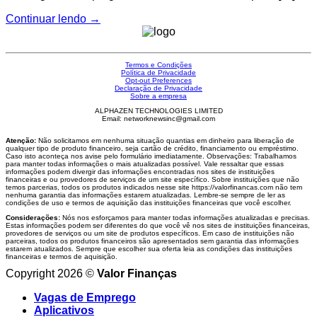
Continuar lendo
→
Termos e Condições
Política de Privacidade
Opt-out Preferences
Declaração de Privacidade
Sobre a empresa
ALPHAZEN TECHNOLOGIES LIMITED
Email: networknewsinc@gmail.com
Atenção:
Não solicitamos em nenhuma situação quantias em dinheiro para liberação de
qualquer tipo de produto financeiro, seja cartão de crédito, financiamento ou empréstimo.
Caso isto aconteça nos avise pelo formulário imediatamente. Observações: Trabalhamos
para manter todas informações o mais atualizadas possível. Vale ressaltar que essas
informações podem divergir das informações encontradas nos sites de instituições
financeiras e ou provedores de serviços de um site específico. Sobre instituições que não
temos parcerias, todos os produtos indicados nesse site https://valorfinancas.com não tem
nenhuma garantia das informações estarem atualizadas. Lembre-se sempre de ler as
condições de uso e termos de aquisição das instituições financeiras que você escolher.
Considerações:
Nós nos esforçamos para manter todas informações atualizadas e precisas.
Estas informações podem ser diferentes do que você vê nos sites de instituições financeiras,
provedores de serviços ou um site de produtos específicos. Em caso de instituições não
parceiras, todos os produtos financeiros são apresentados sem garantia das informações
estarem atualizados. Sempre que escolher sua oferta leia as condições das instituições
financeiras e termos de aquisição.
Copyright 2026 ©
Valor Finanças
Vagas de Emprego
Aplicativos