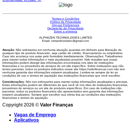
Termos e Condições
Política de Privacidade
Opt-out Preferences
Declaração de Privacidade
Sobre a empresa
ALPHAZEN TECHNOLOGIES LIMITED
Email: networknewsinc@gmail.com
Atenção:
Não solicitamos em nenhuma situação quantias em dinheiro para liberação de
qualquer tipo de produto financeiro, seja cartão de crédito, financiamento ou empréstimo.
Caso isto aconteça nos avise pelo formulário imediatamente. Observações: Trabalhamos
para manter todas informações o mais atualizadas possível. Vale ressaltar que essas
informações podem divergir das informações encontradas nos sites de instituições
financeiras e ou provedores de serviços de um site específico. Sobre instituições que não
temos parcerias, todos os produtos indicados nesse site https://valorfinancas.com não tem
nenhuma garantia das informações estarem atualizadas. Lembre-se sempre de ler as
condições de uso e termos de aquisição das instituições financeiras que você escolher.
Considerações:
Nós nos esforçamos para manter todas informações atualizadas e precisas.
Estas informações podem ser diferentes do que você vê nos sites de instituições financeiras,
provedores de serviços ou um site de produtos específicos. Em caso de instituições não
parceiras, todos os produtos financeiros são apresentados sem garantia das informações
estarem atualizados. Sempre que escolher sua oferta leia as condições das instituições
financeiras e termos de aquisição.
Copyright 2026 ©
Valor Finanças
Vagas de Emprego
Aplicativos