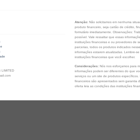
Atenção:
Não solicitamos em nenhuma situaçã
produto financeiro, seja cartão de crédito, 
formulário imediatamente. Observações: Tra
possível. Vale ressaltar que essas informaç
s
instituições financeiras e ou provedores de s
de
parcerias, todos os produtos indicados ness
s
informações estarem atualizadas. Lembre-se
dade
instituições financeiras que você escolher.
Considerações:
Nós nos esforçamos para ma
 LIMITED
informações podem ser diferentes do que você
ail.com
serviços ou um site de produtos específicos.
financeiros são apresentados sem garantia 
oferta leia as condições das instituições fina