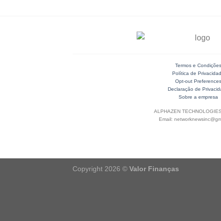
Termos e Condiçõe
Política de Privacida
Opt-out Preference
Declaração de Privaci
Sobre a empresa
ALPHAZEN TECHNOLOGIES
Email: networknewsinc@gm
Copyright 2026 ©
Valor Finanças