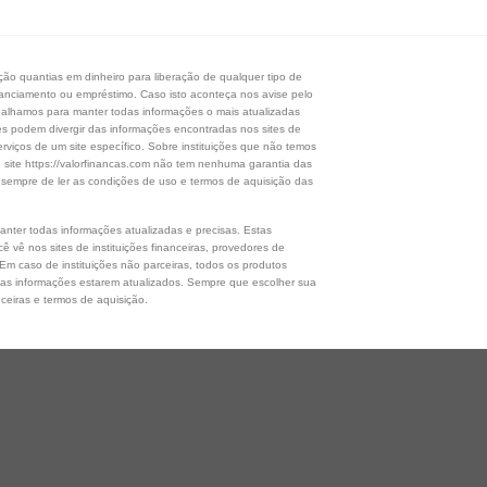
o quantias em dinheiro para liberação de qualquer tipo de
financiamento ou empréstimo. Caso isto aconteça nos avise pelo
balhamos para manter todas informações o mais atualizadas
ões podem divergir das informações encontradas nos sites de
erviços de um site específico. Sobre instituições que não temos
e site https://valorfinancas.com não tem nenhuma garantia das
 sempre de ler as condições de uso e termos de aquisição das
nter todas informações atualizadas e precisas. Estas
 vê nos sites de instituições financeiras, provedores de
 Em caso de instituições não parceiras, todos os produtos
das informações estarem atualizados. Sempre que escolher sua
nceiras e termos de aquisição.