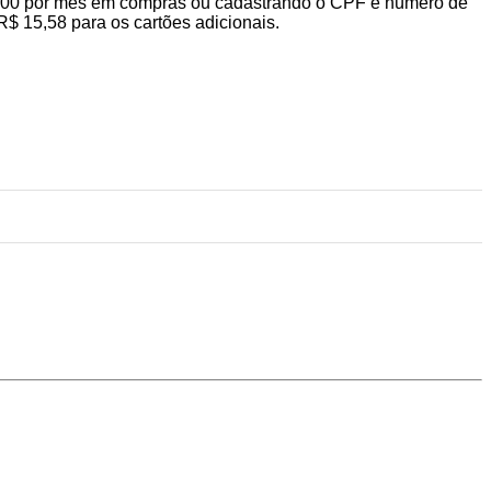
$ 100 por mês em compras ou cadastrando o CPF e número de
R$ 15,58 para os cartões adicionais.