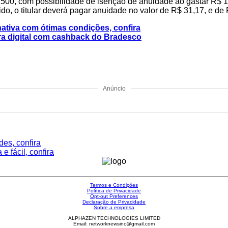
R$ 500, com possibilidade de isenção de anuidade ao gastar R
o, o titular deverá pagar anuidade no valor de R$ 31,17, e de 
ativa com ótimas condições, confira
eira digital com cashback do Bradesco
Anúncio
es, confira
 fácil, confira
Termos e Condições
Política de Privacidade
Opt-out Preferences
Declaração de Privacidade
Sobre a empresa
ALPHAZEN TECHNOLOGIES LIMITED
Email: networknewsinc@gmail.com