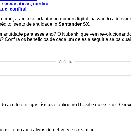
r essas dicas, confira
de, confira!
meçaram a se adaptar ao mundo digital, passando a inovar co
rédito isento de anuidade, o
Santander SX
.
o sem anuidade para esse ano? O Nubank, que vem revolucionand
? Confira os benefícios de cada um deles a seguir e saiba qual 
Anúncio
o aceito em lojas físicas e online no Brasil e no exterior. O r
iços, como aplicativos de delivery e streaming;