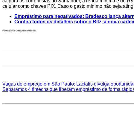
Já para os correntistas do Santander, a renda mínima é de 
celular como chaves PIX. Caso o gasto mínimo não seja atingid
Empréstimo para negativados: Bradesco lança altern
Confira todos os detalhes sobre o Bitz, a nova cart
Fonte: Edital Concursos do Brasil
Vagas de emprego em São Paulo: Lactalis divulga oportunidad
Separamos 4 fintechs que liberam empréstimo de forma rápida e