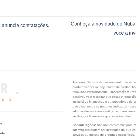
Conheça a novidade do Nuban
 anuncia contratações.
você a inv
o
Atenção:
Não solicitamos em nenhuma situaçã
produto financeiro, seja cartão de crédito, 
formulário imediatamente. Observações: Tra
possível. Vale ressaltar que essas informaç
instituições financeiras e ou provedores de s
parcerias, todos os produtos indicados ness
informações estarem atualizadas. Lembre-se
instituições financeiras que você escolher.
s
de
Considerações:
Nós nos esforçamos para ma
s
informações podem ser diferentes do que você
dade
serviços ou um site de produtos específicos.