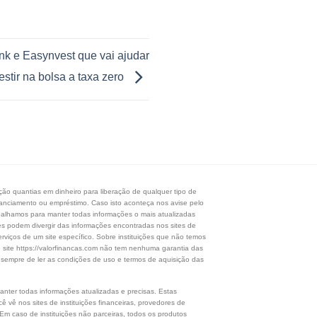
k e Easynvest que vai ajudar
estir na bolsa a taxa zero
o quantias em dinheiro para liberação de qualquer tipo de
financiamento ou empréstimo. Caso isto aconteça nos avise pelo
balhamos para manter todas informações o mais atualizadas
ões podem divergir das informações encontradas nos sites de
erviços de um site específico. Sobre instituições que não temos
e site https://valorfinancas.com não tem nenhuma garantia das
 sempre de ler as condições de uso e termos de aquisição das
nter todas informações atualizadas e precisas. Estas
 vê nos sites de instituições financeiras, provedores de
 Em caso de instituições não parceiras, todos os produtos