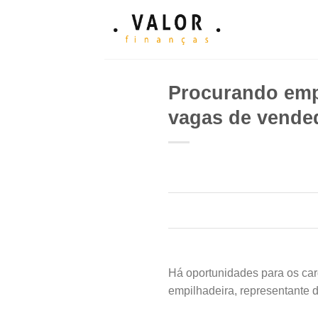
Skip
to
content
Procurando emp
vagas de vended
Há oportunidades para os carg
empilhadeira, representante 