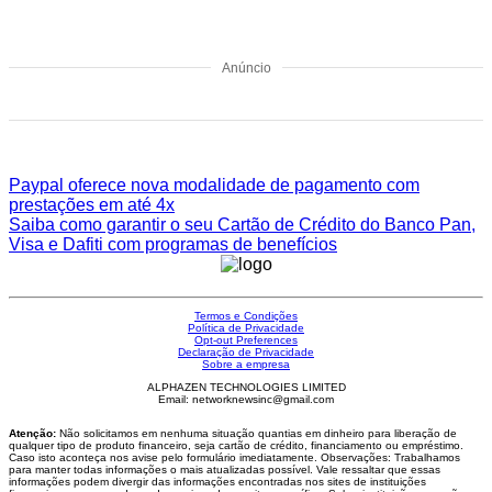
Anúncio
Paypal oferece nova modalidade de pagamento com
prestações em até 4x
Saiba como garantir o seu Cartão de Crédito do Banco Pan,
Visa e Dafiti com programas de benefícios
Termos e Condições
Política de Privacidade
Opt-out Preferences
Declaração de Privacidade
Sobre a empresa
ALPHAZEN TECHNOLOGIES LIMITED
Email: networknewsinc@gmail.com
Atenção:
Não solicitamos em nenhuma situação quantias em dinheiro para liberação de
qualquer tipo de produto financeiro, seja cartão de crédito, financiamento ou empréstimo.
Caso isto aconteça nos avise pelo formulário imediatamente. Observações: Trabalhamos
para manter todas informações o mais atualizadas possível. Vale ressaltar que essas
informações podem divergir das informações encontradas nos sites de instituições