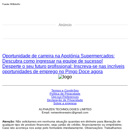
Fuente: MiBolsillo
Anúncio
Oportunidade de carreira na Apolónia Supermercados:
Descubra como ingressar na equipe de sucesso!
Desperte o seu futuro profissional: Inscreva-se nas incríveis
oportunidades de emprego no Pingo Doce agora
Termos e Condições
Política de Privacidade
Opt-out Preferences
Declaração de Privacidade
Sobre a empresa
ALPHAZEN TECHNOLOGIES LIMITED
Email: networknewsinc@gmail.com
Atenção:
Não solicitamos em nenhuma situação quantias em dinheiro para liberação de
qualquer tipo de produto financeiro, seja cartão de crédito, financiamento ou empréstimo.
Caso isto aconteça nos avise pelo formulário imediatamente. Observações: Trabalhamos