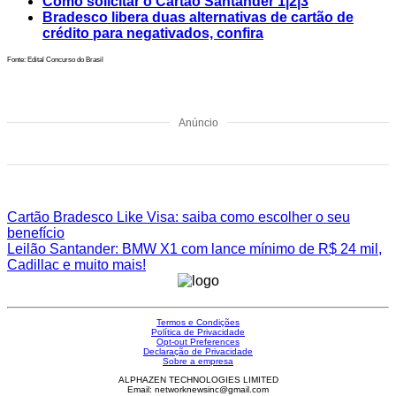
Como solicitar o Cartão Santander 1|2|3
Bradesco libera duas alternativas de cartão de
crédito para negativados, confira
Fonte: Edital Concurso do Brasil
Anúncio
Cartão Bradesco Like Visa: saiba como escolher o seu
benefício
Leilão Santander: BMW X1 com lance mínimo de R$ 24 mil,
Cadillac e muito mais!
Termos e Condições
Política de Privacidade
Opt-out Preferences
Declaração de Privacidade
Sobre a empresa
ALPHAZEN TECHNOLOGIES LIMITED
Email: networknewsinc@gmail.com