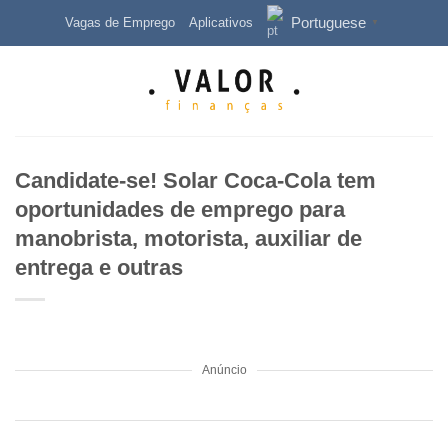
Skip
Portuguese
Vagas de Emprego
Aplicativos
▼
to
content
Candidate-se! Solar Coca-Cola tem
oportunidades de emprego para
manobrista, motorista, auxiliar de
entrega e outras
Anúncio