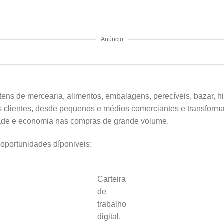
Anúncio
ens de mercearia, alimentos, embalagens, perecíveis, bazar, h
s clientes, desde pequenos e médios comerciantes e transform
dade e economia nas compras de grande volume.
 oportunidades díponiveis:
Carteira
de
trabalho
digital.