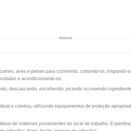
Anúncio
carnes, aves e peixes para cozimento, cortando-os, limpando-
icitadas e acondicionando-os
ando, descascando, escolhendo, picando ou moendo ingrediente
vidual e coletiva, utilizando equipamentos de proteção apropri
íduos de materiais provenientes do local de trabalho. Experiê
de refeições, forno, fogão, preparo de refeições.