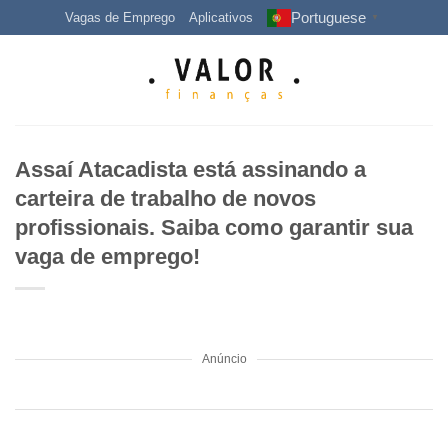
Skip
Portuguese
Vagas de Emprego
Aplicativos
▼
to
content
Assaí Atacadista está assinando a
carteira de trabalho de novos
profissionais. Saiba como garantir sua
vaga de emprego!
Anúncio