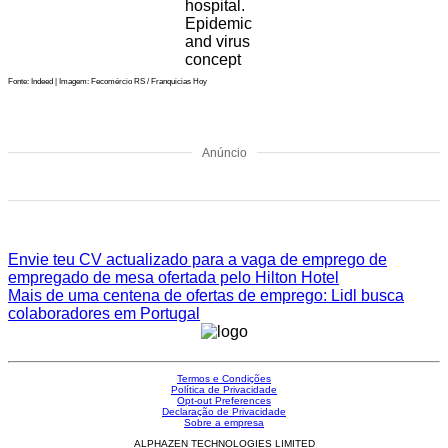
hospital.
Epidemic
and virus
concept
Fonte: Indeed | Imagem: Fecomércio RS / Franquicias Hoy
Anúncio
Envie teu CV actualizado para a vaga de emprego de
empregado de mesa ofertada pelo Hilton Hotel
Mais de uma centena de ofertas de emprego: Lidl busca
colaboradores em Portugal
Termos e Condições
Política de Privacidade
Opt-out Preferences
Declaração de Privacidade
Sobre a empresa
ALPHAZEN TECHNOLOGIES LIMITED