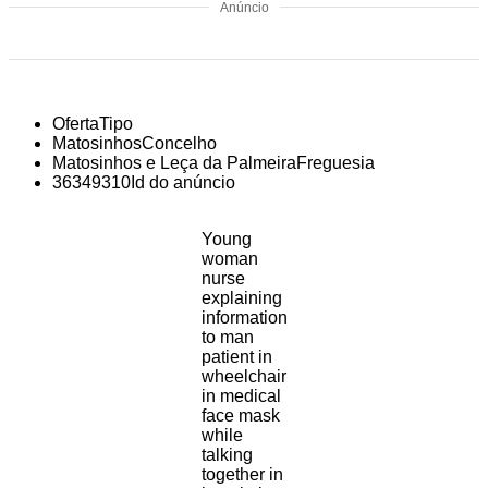
Anúncio
OfertaTipo
MatosinhosConcelho
Matosinhos e Leça da PalmeiraFreguesia
36349310Id do anúncio
Young
woman
nurse
explaining
information
to man
patient in
wheelchair
in medical
face mask
while
talking
together in